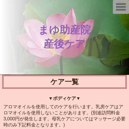
T
o
g
g
l
まゆ助産院
e
n
a
v
産後ケア
i
g
a
t
i
o
n
ケア一覧
▼ボディケア▼
アロマオイルを使用してのケアを行います。乳房ケアはア
ロマオイルを使用しないことがあります。(別途訪問料金
3,000円が発生します。母乳ケアについてはマッサージ必要
時のみ下記料金となります。)